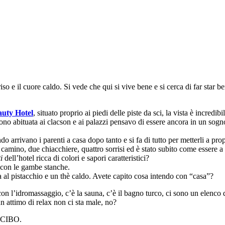
so e il cuore caldo. Si vede che qui si vive bene e si cerca di far star be
auty Hotel
, situato proprio ai piedi delle piste da sci, la vista è incredib
 sono abituata ai clacson e ai palazzi pensavo di essere ancora in un sogn
o arrivano i parenti a casa dopo tanto e si fa di tutto per metterli a prop
l camino, due chiacchiere, quattro sorrisi ed è stato subito come essere a
i
dell’hotel ricca di colori e sapori caratteristici?
, con le gambe stanche.
 al pistacchio e un thè caldo. Avete capito cosa intendo con “casa”?
 con l’idromassaggio, c’è la sauna, c’è il bagno turco, ci sono un elenco 
n attimo di relax non ci sta male, no?
L CIBO.