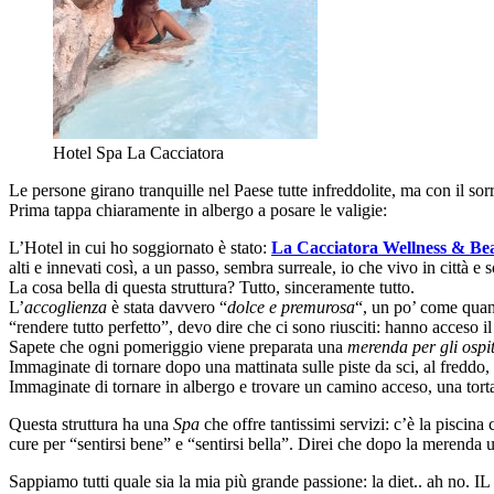
Hotel Spa La Cacciatora
Le persone girano tranquille nel Paese tutte infreddolite, ma con il sorri
Prima tappa chiaramente in albergo a posare le valigie:
L’Hotel in cui ho soggiornato è stato:
La Cacciatora Wellness & Be
alti e innevati così, a un passo, sembra surreale, io che vivo in città e
La cosa bella di questa struttura? Tutto, sinceramente tutto.
L’
accoglienza
è stata davvero “
dolce e premurosa
“, un po’ come quand
“rendere tutto perfetto”, devo dire che ci sono riusciti: hanno acceso i
Sapete che ogni pomeriggio viene preparata una
merenda per gli ospit
Immaginate di tornare dopo una mattinata sulle piste da sci, al freddo
Immaginate di tornare in albergo e trovare un camino acceso, una torta
Questa struttura ha una
Spa
che offre tantissimi servizi: c’è la piscina
cure per “sentirsi bene” e “sentirsi bella”. Direi che dopo la merenda u
Sappiamo tutti quale sia la mia più grande passione: la diet.. ah no. I