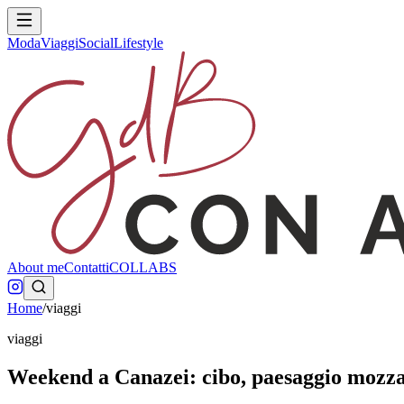
Moda
Viaggi
Social
Lifestyle
About me
Contatti
COLLABS
Home
/
viaggi
viaggi
Weekend a Canazei: cibo, paesaggio mozzaf