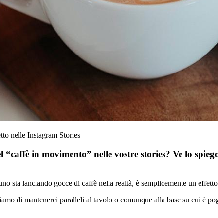
o nelle Instagram Stories
l “caffè in movimento” nelle vostre stories? Ve lo spie
essuno sta lanciando gocce di caffè nella realtà, è semplicemente un ef
hiamo di mantenerci paralleli al tavolo o comunque alla base su cui è po