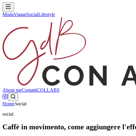
Moda
Viaggi
Social
Lifestyle
About me
Contatti
COLLABS
Home
/
social
social
Caffè in movimento, come aggiungere l'effe