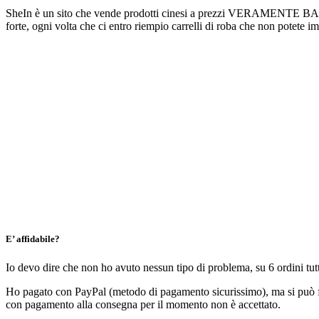
SheIn è un sito che vende prodotti cinesi a prezzi VERAMENTE BASSI, m
forte, ogni volta che ci entro riempio carrelli di roba che non potete 
E’ affidabile?
Io devo dire che non ho avuto nessun tipo di problema, su 6 ordini tutt
Ho pagato con PayPal (metodo di pagamento sicurissimo), ma si può far
con pagamento alla consegna per il momento non è accettato.