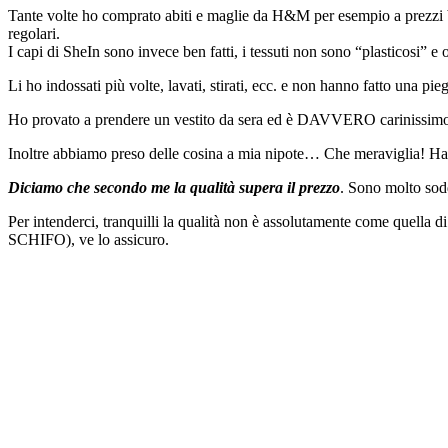
Tante volte ho comprato abiti e maglie da H&M per esempio a prezzi bass
regolari.
I capi di SheIn sono invece ben fatti, i tessuti non sono “plasticosi” e 
Li ho indossati più volte, lavati, stirati, ecc. e non hanno fatto una pi
Ho provato a prendere un vestito da sera ed è DAVVERO carinissimo, 
Inoltre abbiamo preso delle cosina a mia nipote… Che meraviglia! Han
Diciamo che secondo me la qualità supera il prezzo
. Sono molto sodd
Per intenderci, tranquilli la qualità non è assolutamente come quella 
SCHIFO), ve lo assicuro.