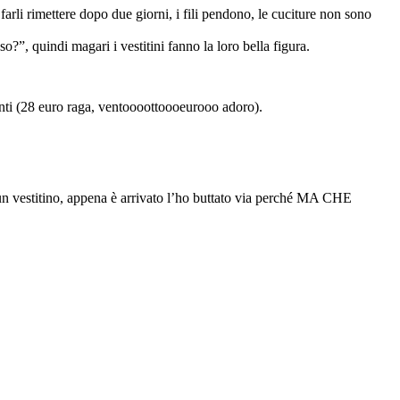
arli rimettere dopo due giorni, i fili pendono, le cuciture non sono
o?”, quindi magari i vestitini fanno la loro bella figura.
nti (28 euro raga, ventoooottoooeurooo adoro).
 un vestitino, appena è arrivato l’ho buttato via perché MA CHE