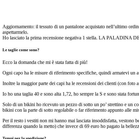
Aggiornamento: il tessuto di un pantalone acquistato nell’ultimo ord
aspettarmelo.
Ho lasciato la prima recensione negativa 1 stella. LA PALA
Le taglie come sono?
Ecco la domanda che mi è stata fatta di più!
Ogni capo ha le misure di riferimento specifiche, quindi armatevi un at
Inoltre la maggior parte dei capi ha le recensioni dei clienti (con foto a
Io ho una taglia 40 e sono alta 1,72, ho sempre la S e sono stata fortuna
Solo di un bikini ho ricevuto un pezzo di sotto un po’ strettino e un 
bikini con la parte di sotto regolabile o far riferimento appunto alle mi
Per il resto i vestiti non mi hanno mai lasciata insoddisfatta, vestono
differenza quando la metto) che invece di 69 euro ho pagato la bellezz
Tempi per la spedizione?