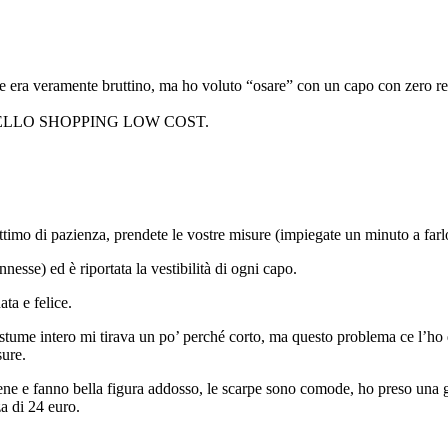
ine era veramente bruttino, ma ho voluto “osare” con un capo con zero 
DINA DELLO SHOPPING LOW COST.
timo di pazienza, prendete le vostre misure (impiegate un minuto a farlo
nnesse) ed è riportata la vestibilità di ogni capo.
ta e felice.
costume intero mi tirava un po’ perché corto, ma questo problema ce l’ho
sure.
 bene e fanno bella figura addosso, le scarpe sono comode, ho preso una 
a di 24 euro.