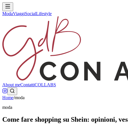
Moda
Viaggi
Social
Lifestyle
About me
Contatti
COLLABS
Home
/
moda
moda
Come fare shopping su Shein: opinioni, vest