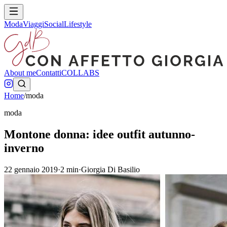
Moda
Viaggi
Social
Lifestyle
About me
Contatti
COLLABS
Home
/
moda
moda
Montone donna: idee outfit autunno-
inverno
22 gennaio 2019
·
2
min
·
Giorgia Di Basilio