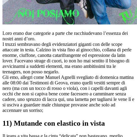
Loro erano due categorie a parte che racchiudevano l’essenza dei
nostri anni d’oro.
I truzzi sembravano degli evidenziatori giganti con delle scope
attaccate in testa. Calzino in vista fino al ginocchio, collana di perle
enorme, ciuffone, canotta catarifrangente ed espressione da latin
lover. Facevano strage di cuori, io non ho mai sentito il bisogno di
avvicinarmi a suddetti elementi, ma erano ambitissimi tra le
teenagers, non posso negarlo.
Gli emo, allegri come Manuel Agnelli svegliato di domenica mattina
alle 08:00 dai Testimoni di Geova, erano quelli vestiti sempre di
nero (ma con un tocco di rosso o viola), con i capelli davanti agli
occhi che non si capiva bene come facessero a camminare senza
cadere, uno spruzzo di lacca qui, una lametta per tagliarsi le vene lì e
si usciva a guardare male chiunque provasse anche solo ad
accennare un sorriso;
11) Mutande con elastico in vista
Il jeans a vita bassa e la cinta “delicata” non bastavano, meglio