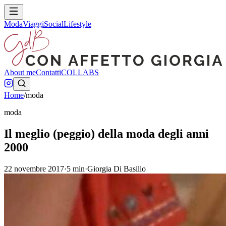
Moda
Viaggi
Social
Lifestyle
About me
Contatti
COLLABS
Home
/
moda
moda
Il meglio (peggio) della moda degli anni
2000
22 novembre 2017
·
5
min
·
Giorgia Di Basilio