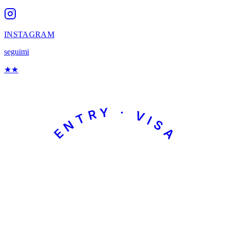
INSTAGRAM
seguimi
★
★
ENTRY · VISA