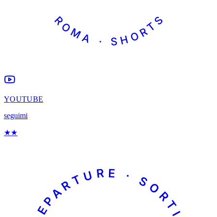
ROMA · SHORTS
YOUTUBE
seguimi
★
★
DEPARTURE · SORTIE