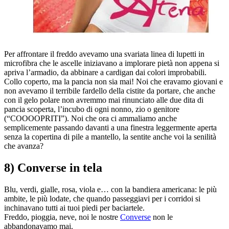
Per affrontare il freddo avevamo una svariata linea di lupetti in
microfibra che le ascelle iniziavano a implorare pietà non appena si
apriva l’armadio, da abbinare a cardigan dai colori improbabili.
Collo coperto, ma la pancia non sia mai! Noi che eravamo giovani e
non avevamo il terribile fardello della cistite da portare, che anche
con il gelo polare non avremmo mai rinunciato alle due dita di
pancia scoperta, l’incubo di ogni nonno, zio o genitore
(“COOOOPRITI”). Noi che ora ci ammaliamo anche
semplicemente passando davanti a una finestra leggermente aperta
senza la copertina di pile a mantello, la sentite anche voi la senilità
che avanza?
8) Converse in tela
Blu, verdi, gialle, rosa, viola e… con la bandiera americana: le più
ambite, le più lodate, che quando passeggiavi per i corridoi si
inchinavano tutti ai tuoi piedi per baciartele.
Freddo, pioggia, neve, noi le nostre
Converse
non le
abbandonavamo mai.