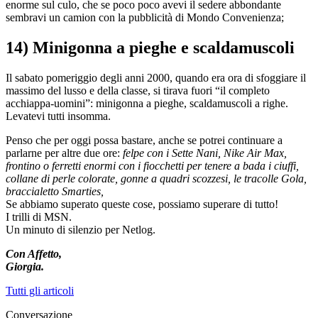
enorme sul culo, che se poco poco avevi il sedere abbondante
sembravi un camion con la pubblicità di Mondo Convenienza;
14) Minigonna a pieghe e scaldamuscoli
Il sabato pomeriggio degli anni 2000, quando era ora di sfoggiare il
massimo del lusso e della classe, si tirava fuori “il completo
acchiappa-uomini”: minigonna a pieghe, scaldamuscoli a righe.
Levatevi tutti insomma.
Penso che per oggi possa bastare, anche se potrei continuare a
parlarne per altre due ore:
felpe con i Sette Nani, Nike Air Max,
frontino o ferretti enormi con i fiocchetti per tenere a bada i ciuffi,
collane di perle colorate, gonne a quadri scozzesi, le tracolle Gola,
braccialetto Smarties,
Se abbiamo superato queste cose, possiamo superare di tutto!
I trilli di MSN.
Un minuto di silenzio per Netlog.
Con Affetto,
Giorgia.
Tutti gli articoli
Conversazione