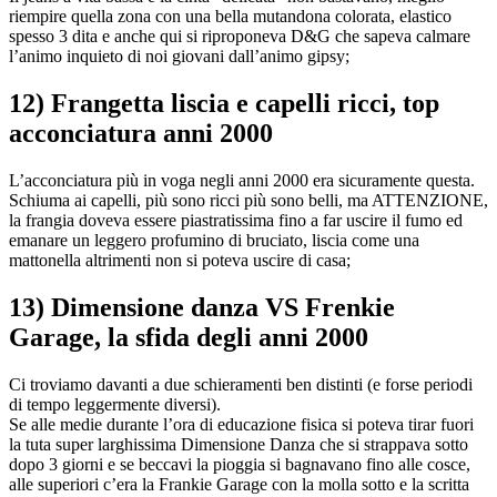
riempire quella zona con una bella mutandona colorata, elastico
spesso 3 dita e anche qui si riproponeva D&G che sapeva calmare
l’animo inquieto di noi giovani dall’animo gipsy;
12) Frangetta liscia e capelli ricci, top
acconciatura anni 2000
L’acconciatura più in voga negli anni 2000 era sicuramente questa.
Schiuma ai capelli, più sono ricci più sono belli, ma ATTENZIONE,
la frangia doveva essere piastratissima fino a far uscire il fumo ed
emanare un leggero profumino di bruciato, liscia come una
mattonella altrimenti non si poteva uscire di casa;
13) Dimensione danza VS Frenkie
Garage, la sfida degli anni 2000
Ci troviamo davanti a due schieramenti ben distinti (e forse periodi
di tempo leggermente diversi).
Se alle medie durante l’ora di educazione fisica si poteva tirar fuori
la tuta super larghissima Dimensione Danza che si strappava sotto
dopo 3 giorni e se beccavi la pioggia si bagnavano fino alle cosce,
alle superiori c’era la Frankie Garage con la molla sotto e la scritta