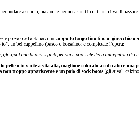
 per andare a scuola, ma anche per occasioni in cui non ci va di passare
vete provato ad abbinarci un
cappotto lungo fino fino al ginocchio o a
o io”, un bel cappellino (basco o borsalino) e completate l’opera;
e, gli squat non hanno segreti per voi e non siete della mangiatrici di c
n pelle o in vinile a vita alta, maglione colorato a collo alto e una p
a non troppo appariscente e un paio di sock boots
(gli stivali-calzin