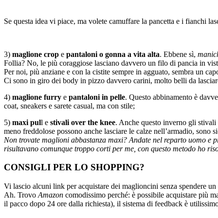
Se questa idea vi piace, ma volete camuffare la pancetta e i fianchi lasc
3)
maglione crop
e
pantaloni o gonna a vita alta
. Ebbene sì,
manich
Follia? No, le più coraggiose lasciano davvero un filo di pancia in vist
Per noi, più anziane e con la cistite sempre in agguato, sembra un ca
Ci sono in giro dei body in pizzo davvero carini, molto belli da lasciar
4)
maglione furry
e
pantaloni in pelle
. Questo abbinamento è davve
coat, sneakers e sarete casual, ma con stile;
5)
maxi pul
l e
stivali over the knee
. Anche questo inverno gli stivali 
meno freddolose possono anche lasciare le calze nell’armadio, sono si
Non trovate maglioni abbastanza maxi? Andate nel reparto uomo e prov
risultavano comunque troppo corti per me, con questo metodo ho riso
CONSIGLI PER LO SHOPPING?
Vi lascio alcuni link per acquistare dei maglioncini senza spendere un
Ah. Trovo
Amazon
comodissimo perché: è possibile acquistare più marc
il pacco dopo 24 ore dalla richiesta), il sistema di feedback è utilissi