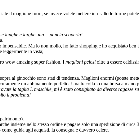
iate il maglione fuori, se invece volete mettere in risalto le forme potete 
e lunghe e larghe, ma… pancia scoperta!
a.
po impensabile. Ma io non mollo, ho fatto shopping e ho acquistato ben 
e leggermente in vista;
ro wow amazing super fashion. I
maglioni pelosi
oltre a essere caldis
sopra al ginocchio sono stati di tendenza. Maglioni enormi (potete mettere
curamente un abbinamento perfetto. Una tracolla o una borsa a mano per
ate la taglia L maschile, mi è stato consigliato da diverse ragazze s
lto il problema!
 patrimonio).
he insieme nello stesso ordine e pagare solo una spedizione di circa 3 eu
mo come guida agli acquisti, la consegna è davvero celere.