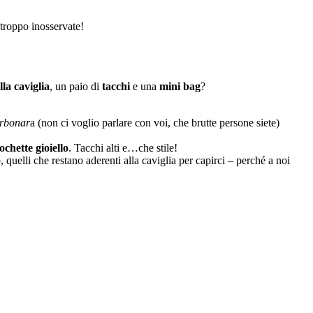
 troppo inosservate!
lla caviglia
, un paio di
tacchi
e una
mini bag
?
arbonar
a (non ci voglio parlare con voi, che brutte persone siete)
ochette gioiello
. Tacchi alti e…che stile!
o, quelli che restano aderenti alla caviglia per capirci – perché a noi