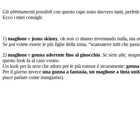
Gli
abbinamenti possibili
con questo capo sono davvero tanti, perfetti
Ecco i miei consigli:
1)
maglione
e
jeans skinny
, ok non ci stiamo inventando nulla, ma a
Se poi volete essere le più fighe della zona, “scansateve tutti che pass
2)
maglione
e
gonna aderente fino al ginocchio
.
Se siete alte, magr
questo look fa al caso vostro.
Un look per la
sera
che adoro per le più estrose è sicuramente:
gonna i
Per il
giorno
invece
una gonna a fantasia, un maglione a tinta unit
piace parlare come mangiamo).