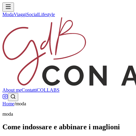
Moda
Viaggi
Social
Lifestyle
About me
Contatti
COLLABS
Home
/
moda
moda
Come indossare e abbinare i maglioni