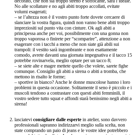
decorato, che non sia troppo stretto e soffocante, sarà l’ideale.
No alle scollature e no agli abiti troppo accollati, evitate
volumi esagerati;
– se l’altezza non è il vostro punto forte dovete cercaere di
slanciare la vostra figura, quindi non vanno bene abiti troppo
impreziositi sul punto vita con cinture. Ok agli abiti a
principessa anche per voi, possibilmente con una gonna non
troppo vaporosa o finirete per “scomparire”, attenzione a non
esagerare con i tacchi a meno che non siate già abili sui
trampoli: il vestito sarà ingombrante e non esattamente
comodo, avrete davanti una giornata impegnativa e il tacco 15
potrebbe rovinarvela, meglio optare per un tacco 8;
– se siete alte e magre mettete quello che volete, sarete fighe
comunque. Consiglio gli abiti a sirena o abiti a tromba, che
mettono in risalto le forme;
– sportive in bianco? Anche le donne muscolose hanno i loro
problemi in questa occasione. Solitamente il seno è piccolo e i
muscoli tendono a contrastare con questi abiti femminili, il
vostro sedere tutto squat e affondi starà benissimo negli abiti a
sirena!
lasciatevi
consigliare dalle esperte
in atelier, sono davvero
professionali sapranno indirizzarvi meglio sulla scelta, non
state comprando un paio di jeans e le vostre idee potrebbero