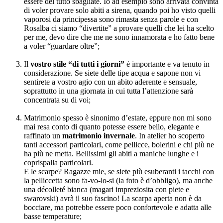
essere del tutto sbagliate. Io ad esempio sono arrivata convinta
di voler provare solo abiti a sirena, quando poi ho visto quelli
vaporosi da principessa sono rimasta senza parole e con
Rosalba ci siamo “divertite” a provare quelli che lei ha scelto
per me, devo dire che me ne sono innamorata e ho fatto bene
a voler “guardare oltre”;
Il
vostro stile “di tutti i giorni”
è importante e va tenuto in
considerazione. Se siete delle tipe acqua e sapone non vi
sentirete a vostro agio con un abito aderente e sensuale,
soprattutto in una giornata in cui tutta l’attenzione sarà
concentrata su di voi;
Matrimonio spesso è sinonimo d’estate, eppure non mi sono
mai resa conto di quanto potesse essere bello, elegante e
raffinato un
matrimonio invernale
. In atelier ho scoperto
tanti accessori particolari, come pellicce, bolerini e chi più ne
ha più ne metta. Bellissimi gli abiti a maniche lunghe e i
coprispalla particolari.
E le scarpe? Ragazze mie, se siete più esuberanti i tacchi con
la pelliccetta sono fa-vo-lo-si (la foto è d’obbligo), ma anche
una décolleté bianca (magari impreziosita con piete e
swarovski) avrà il suo fascino! La scarpa aperta non è da
bocciare, ma potrebbe essere poco confortevole e adatta alle
basse temperature;