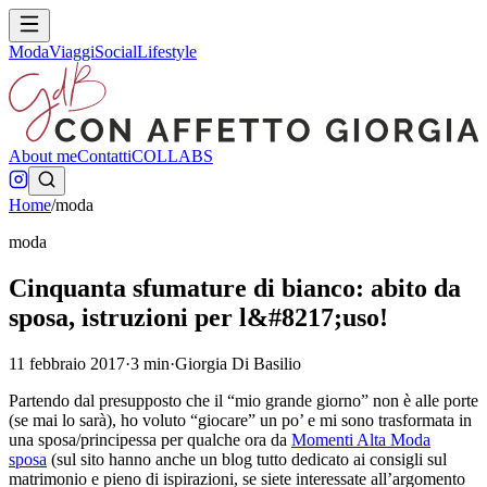
Moda
Viaggi
Social
Lifestyle
About me
Contatti
COLLABS
Home
/
moda
moda
Cinquanta sfumature di bianco: abito da
sposa, istruzioni per l&#8217;uso!
11 febbraio 2017
·
3
min
·
Giorgia Di Basilio
Partendo dal presupposto che il “mio grande giorno” non è alle porte
(se mai lo sarà), ho voluto “giocare” un po’ e mi sono trasformata in
una sposa/principessa per qualche ora da
Momenti Alta Moda
sposa
(sul sito hanno anche un blog tutto dedicato ai consigli sul
matrimonio e pieno di ispirazioni, se siete interessate all’argomento