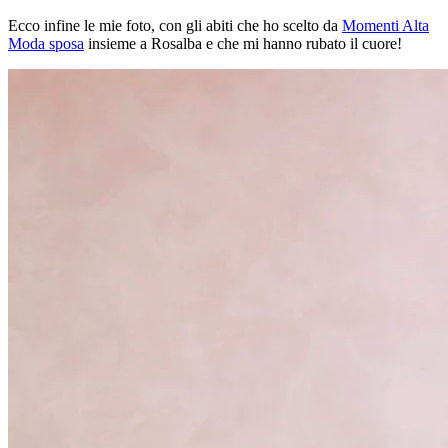
Ecco infine le mie foto, con gli abiti che ho scelto da
Momenti Alta
Moda sposa
insieme a Rosalba e che mi hanno rubato il cuore!