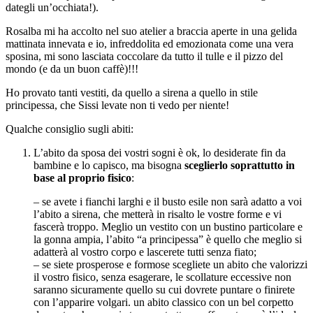
dategli un’occhiata!).
Rosalba mi ha accolto nel suo atelier a braccia aperte in una gelida
mattinata innevata e io, infreddolita ed emozionata come una vera
sposina, mi sono lasciata coccolare da tutto il tulle e il pizzo del
mondo (e da un buon caffè)!!!
Ho provato tanti vestiti, da quello a sirena a quello in stile
principessa, che Sissi levate non ti vedo per niente!
Qualche consiglio sugli abiti:
L’abito da sposa dei vostri sogni è ok, lo desiderate fin da
bambine e lo capisco, ma bisogna
sceglierlo soprattutto in
base al proprio fisico
:
– se avete i fianchi larghi e il busto esile non sarà adatto a voi
l’abito a sirena, che metterà in risalto le vostre forme e vi
fascerà troppo. Meglio un vestito con un bustino particolare e
la gonna ampia, l’abito “a principessa” è quello che meglio si
adatterà al vostro corpo e lascerete tutti senza fiato;
– se siete prosperose e formose scegliete un abito che valorizzi
il vostro fisico, senza esagerare, le scollature eccessive non
saranno sicuramente quello su cui dovrete puntare o finirete
con l’apparire volgari. un abito classico con un bel corpetto