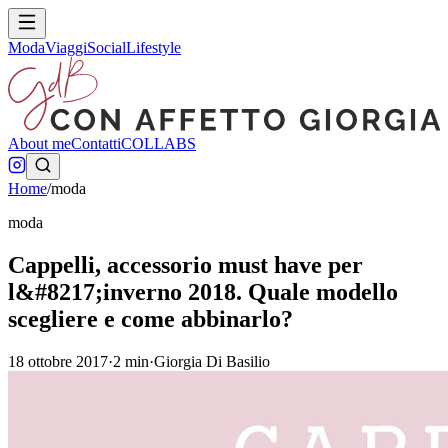
Moda
Viaggi
Social
Lifestyle
About me
Contatti
COLLABS
Home
/
moda
moda
Cappelli, accessorio must have per
l&#8217;inverno 2018. Quale modello
scegliere e come abbinarlo?
18 ottobre 2017
·
2
min
·
Giorgia Di Basilio