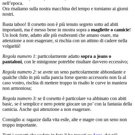
nell’epoca.
Ora risaliamo sulla nostra macchina del tempo e torniamo ai giorni
nostri.
Basta taboo! Il corsetto non è più tenuto segreto sotto ad abiti
importanti, ma è messo bene in mostra sopra a
magliette o camicie
!
Un look forte, adatto alle più esuberanti che amano osare, ma
attenzione a non esagerare, si rischia con un attimo di cadere nella
volgarità!
Regola numero 1
: particolarmente adatto
sopra a jeans o
pantaloni
, con le minigonne potrebbe risultare davvero eccessivo;
Regola numero 2
: se avete un seno particolarmente abbondante e
qualche chilo in più sulla pancia forse questo accessorio non fa al
caso vostro, rischia di mettere troppo in risalto le curve in maniera
non armoniosa;
Regola numero 3
: se il corsetto è particolare va abbinato con abiti
basic, se è semplice e nero potete giocare un po’ con la fantasia della
camicia. Anche qui attenzione a non esagerare.
Consiglio a: ragazze dalla vita esile, alte e magre con un seno non
troppo importante.