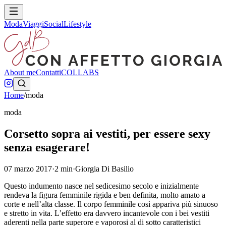
Moda
Viaggi
Social
Lifestyle
About me
Contatti
COLLABS
Home
/
moda
moda
Corsetto sopra ai vestiti, per essere sexy
senza esagerare!
07 marzo 2017
·
2
min
·
Giorgia Di Basilio
Questo indumento nasce nel sedicesimo secolo e inizialmente
rendeva la figura femminile rigida e ben definita, molto amato a
corte e nell’alta classe. Il corpo femminile così appariva più sinuoso
e stretto in vita. L’effetto era davvero incantevole con i bei vestiti
aderenti nella parte superore e vaporosi al di sotto caratteristici