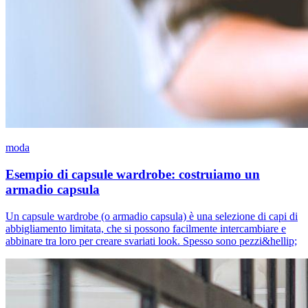
moda
Esempio di capsule wardrobe: costruiamo un
armadio capsula
Un capsule wardrobe (o armadio capsula) è una selezione di capi di
abbigliamento limitata, che si possono facilmente intercambiare e
abbinare tra loro per creare svariati look. Spesso sono pezzi&hellip;