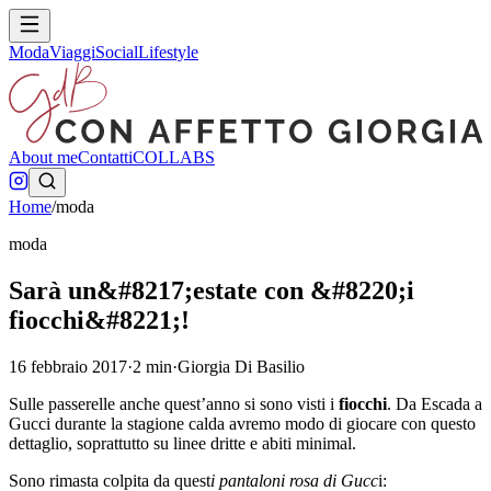
Moda
Viaggi
Social
Lifestyle
About me
Contatti
COLLABS
Home
/
moda
moda
Sarà un&#8217;estate con &#8220;i
fiocchi&#8221;!
16 febbraio 2017
·
2
min
·
Giorgia Di Basilio
Sulle passerelle anche quest’anno si sono visti i
fiocchi
. Da Escada a
Gucci durante la stagione calda avremo modo di giocare con questo
dettaglio, soprattutto su linee dritte e abiti minimal.
Sono rimasta colpita da quest
i pantaloni rosa di Gucc
i: