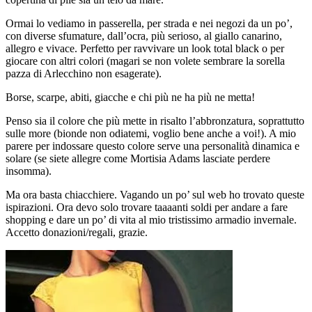
Ormai lo vediamo in passerella, per strada e nei negozi da un po’,
con diverse sfumature, dall’ocra, più serioso, al giallo canarino,
allegro e vivace. Perfetto per ravvivare un look total black o per
giocare con altri colori (magari se non volete sembrare la sorella
pazza di Arlecchino non esagerate).
Borse, scarpe, abiti, giacche e chi più ne ha più ne metta!
Penso sia il colore che più mette in risalto l’abbronzatura, soprattutto
sulle more (bionde non odiatemi, voglio bene anche a voi!). A mio
parere per indossare questo colore serve una personalità dinamica e
solare (se siete allegre come Mortisia Adams lasciate perdere
insomma).
Ma ora basta chiacchiere. Vagando un po’ sul web ho trovato queste
ispirazioni. Ora devo solo trovare taaaanti soldi per andare a fare
shopping e dare un po’ di vita al mio tristissimo armadio invernale.
Accetto donazioni/regali, grazie.