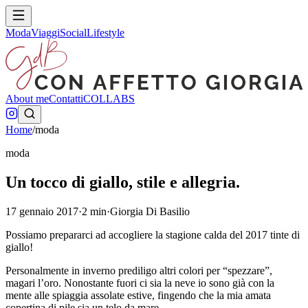
Moda
Viaggi
Social
Lifestyle
About me
Contatti
COLLABS
Home
/
moda
moda
Un tocco di giallo, stile e allegria.
17 gennaio 2017
·
2
min
·
Giorgia Di Basilio
Possiamo prepararci ad accogliere la stagione calda del 2017 tinte di
giallo!
Personalmente in inverno prediligo altri colori per “spezzare”,
magari l’oro. Nonostante fuori ci sia la neve io sono già con la
mente alle spiaggia assolate estive, fingendo che la mia amata
copertina di pile sia un telo da mare.