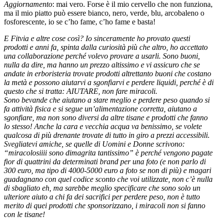
Aggiornamento
: mai vero. Forse è il mio cervello che non funziona,
ma il mio piatto può essere bianco, nero, verde, blu, arcobaleno o
fosforescente, io se c’ho fame, c’ho fame e basta!
E Fitvia e altre cose così? Io sinceramente ho provato questi
prodotti e anni fa, spinta dalla curiosità più che altro, ho accettato
una collaborazione perché volevo provare a usarli. Sono buoni,
nulla da dire, ma hanno un prezzo altissimo e vi assicuro che se
andate in erboristeria trovate prodotti altrettanto buoni che costano
la metà e possono aiutarvi a sgonfiarvi e perdere liquidi, perché è di
questo che si tratta: AIUTARE, non fare miracoli.
Sono bevande che aiutano a stare meglio e perdere peso quando si
fa attività fisica e si segue un’alimentazione corretta, aiutano a
sgonfiare, ma non sono diversi da altre tisane e prodotti che fanno
lo stesso! Anche la cara e vecchia acqua va benissimo, se volete
qualcosa di più drenante trovate di tutto in giro a prezzi accessibili.
Svegliatevi amiche, se quelle di Uomini e Donne scrivono:
“miracolosiiii sono dimagrita tantissimo” è perché vengono pagate
fior di quattrini da determinati brand per una foto (e non parlo di
300 euro, ma tipo di 4000-5000 euro a foto se non di più) e magari
guadagnano con quel codice sconto che voi utilizzate, non c’è nulla
di sbagliato eh, ma sarebbe meglio specificare che sono solo un
ulteriore aiuto a chi fa dei sacrifici per perdere peso, non è tutto
merito di quei prodotti che sponsorizzano, i miracoli non si fanno
con le tisane!