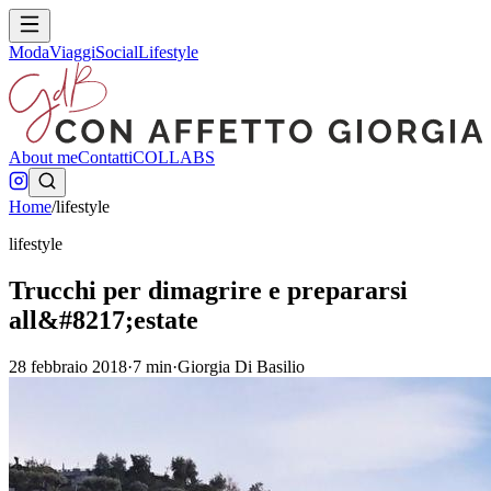
Moda
Viaggi
Social
Lifestyle
About me
Contatti
COLLABS
Home
/
lifestyle
lifestyle
Trucchi per dimagrire e prepararsi
all&#8217;estate
28 febbraio 2018
·
7
min
·
Giorgia Di Basilio