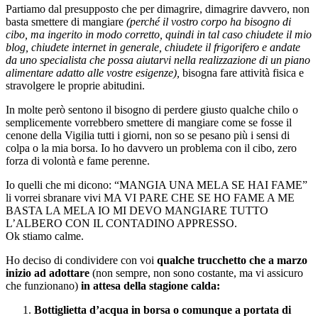
Partiamo dal presupposto che per dimagrire, dimagrire davvero, non
basta smettere di mangiare
(perché il vostro corpo ha bisogno di
cibo, ma ingerito in modo corretto, quindi in tal caso chiudete il mio
blog, chiudete internet in generale, chiudete il frigorifero e andate
da uno specialista che possa aiutarvi nella realizzazione di un piano
alimentare adatto alle vostre esigenze),
bisogna fare attività fisica e
stravolgere le proprie abitudini.
In molte però sentono il bisogno di perdere giusto qualche chilo o
semplicemente vorrebbero smettere di mangiare come se fosse il
cenone della Vigilia tutti i giorni, non so se pesano più i sensi di
colpa o la mia borsa. Io ho davvero un problema con il cibo, zero
forza di volontà e fame perenne.
Io quelli che mi dicono: “MANGIA UNA MELA SE HAI FAME”
li vorrei sbranare vivi MA VI PARE CHE SE HO FAME A ME
BASTA LA MELA IO MI DEVO MANGIARE TUTTO
L’ALBERO CON IL CONTADINO APPRESSO.
Ok stiamo calme.
Ho deciso di condividere con voi
qualche trucchetto che a marzo
inizio ad adottare
(non sempre, non sono costante, ma vi assicuro
che funzionano)
in attesa della stagione calda:
Bottiglietta d’acqua in borsa o comunque a portata di