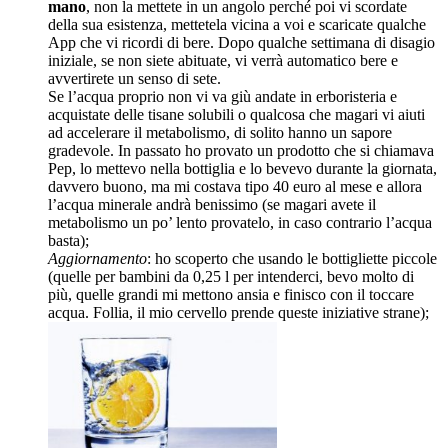
mano
, non la mettete in un angolo perché poi vi scordate
della sua esistenza, mettetela vicina a voi e scaricate qualche
App che vi ricordi di bere. Dopo qualche settimana di disagio
iniziale, se non siete abituate, vi verrà automatico bere e
avvertirete un senso di sete.
Se l’acqua proprio non vi va giù andate in erboristeria e
acquistate delle tisane solubili o qualcosa che magari vi aiuti
ad accelerare il metabolismo, di solito hanno un sapore
gradevole. In passato ho provato un prodotto che si chiamava
Pep, lo mettevo nella bottiglia e lo bevevo durante la giornata,
davvero buono, ma mi costava tipo 40 euro al mese e allora
l’acqua minerale andrà benissimo (se magari avete il
metabolismo un po’ lento provatelo, in caso contrario l’acqua
basta);
Aggiornamento
: ho scoperto che usando le bottigliette piccole
(quelle per bambini da 0,25 l per intenderci, bevo molto di
più, quelle grandi mi mettono ansia e finisco con il toccare
acqua. Follia, il mio cervello prende queste iniziative strane);