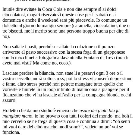
Inutile dire evitate la Coca Cola e non dite sempre sì ai dolci
cioccolatosi, magari riservatevi queste cose per il sabato e la
domenica e anche il weekend sarà più piacevole. Io comunque un
dolcetto al giorno lo mangio sempre (caramella, cioccolatino, due o
tre biscotti, me li merito sono una persona troppo buona per dire di
no).
Non saltate i pasti, perché se saltate la colazione o il pranzo
arriverete al pasto successivo con la stessa foga di un giapponese
con la macchinetta fotografica davanti alla Fontana di Trevi (non li
avete mai visti? Ma come no, ecco.).
Lasciate perdere la bilancia, non state lì a pesarvi ogni 3 ore o il
vostro cervello andrà sotto stress, poi lo stress vi causerà depressione
e fame, altro stress perché non potrete mangiare tutto quello che
vorreste e finirete in un loop infinito di malinconia a piangere per il
fidanzatino che vi ha lasciate all’asilo per la compagna bionda occhi
azzurri.
Ho letto che da uno studio è emerso che
usare dei piatti blu fa
mangiare meno
, io ho provato con tutti i colori del mondo, ma boh il
mio cervello se ne frega di questa cosa e continua a dirmi: “oh senti
mi vuoi dare del cibo ma che modi sono?”, vedete un po’ voi se
funziona.