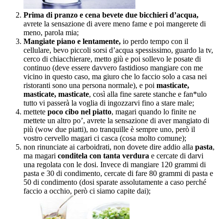
Prima di pranzo e cena bevete due bicchieri d’acqua,
avrete la sensazione di avere meno fame e poi mangerete di
meno, parola mia;
Mangiate piano e lentamente,
io perdo tempo con il
cellulare, bevo piccoli sorsi d’acqua spessissimo, guardo la tv,
cerco di chiacchierare, metto giù e poi sollevo le posate di
continuo (deve essere davvero fastidioso mangiare con me
vicino in questo caso, ma giuro che lo faccio solo a casa nei
ristoranti sono una persona normale), e poi
masticate,
masticate, masticate
, così alla fine sarete stanche e fan*ulo
tutto vi passerà la voglia di ingozzarvi fino a stare male;
mettete
poco cibo nel piatto
, magari quando lo finite ne
mettete un altro po’, avrete la sensazione di aver mangiato di
più (wow due piatti), no tranquille è sempre uno, però il
vostro cervello magari ci casca (cosa molto comune);
non rinunciate ai carboidrati, non dovete dire addio alla
pasta
,
ma magari
conditela con tanta verdura
e cercate di darvi
una regolata con le dosi. Invece di mangiare 120 grammi di
pasta e 30 di condimento, cercate di fare 80 grammi di pasta e
50 di condimento (dosi sparate assolutamente a caso perché
faccio a occhio, però ci siamo capite dai);