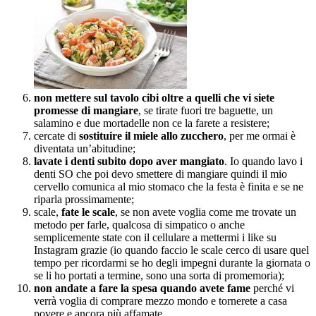
non mettere sul tavolo cibi oltre a quelli che vi siete
promesse di mangiare
, se tirate fuori tre baguette, un
salamino e due mortadelle non ce la farete a resistere;
cercate di
sostituire il miele allo zucchero
, per me ormai è
diventata un’abitudine;
lavate i denti subito dopo aver mangiato
. Io quando lavo i
denti SO che poi devo smettere di mangiare quindi il mio
cervello comunica al mio stomaco che la festa è finita e se ne
riparla prossimamente;
scale,
fate le scale
, se non avete voglia come me trovate un
metodo per farle, qualcosa di simpatico o anche
semplicemente state con il cellulare a mettermi i like su
Instagram grazie (io quando faccio le scale cerco di usare quel
tempo per ricordarmi se ho degli impegni durante la giornata o
se li ho portati a termine, sono una sorta di promemoria);
non andate a fare la spesa quando avete fame
perché vi
verrà voglia di comprare mezzo mondo e tornerete a casa
povere e ancora più affamate.