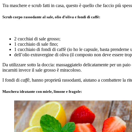
Tra maschere e scrub fatti in casa, questo è quello che faccio più spes
Scrub corpo rassodante al sale, olio d’oliva e fondi di caffè:
2 cucchiai di sale grosso;
1 cucchiaio di sale fino;
1 cucchiaio di fondi di caffè (io ho le capsule, basta prenderne
dell’olio extravergine di oliva (il composto non deve essere tro
Da utilizzare sotto la doccia: massaggiatelo delicatamente per un paio d
incarniti invece il sale grosso è miracoloso.
I fondi di
caffè
, hanno proprietà rassodanti, aiutano a combattere la ri
Maschera idratante con miele, limone e fragole: