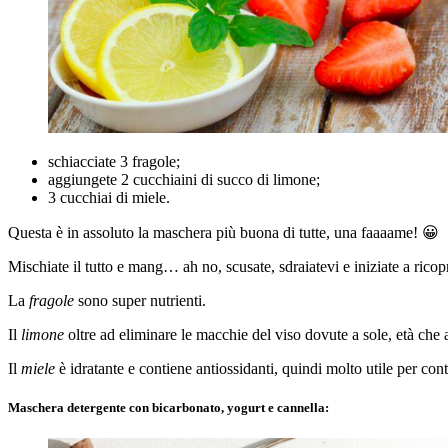
schiacciate 3 fragole;
aggiungete 2 cucchiaini di succo di limone;
3 cucchiai di miele.
Questa è in assoluto la maschera più buona di tutte, una faaaame! 😀
Mischiate il tutto e mang… ah no, scusate, sdraiatevi e iniziate a rico
La
fragole
sono super nutrienti.
Il
limone
oltre ad eliminare le macchie del viso dovute a sole, età che av
Il
miele
è idratante e contiene antiossidanti, quindi molto utile per con
Maschera detergente con bicarbonato, yogurt e cannella: