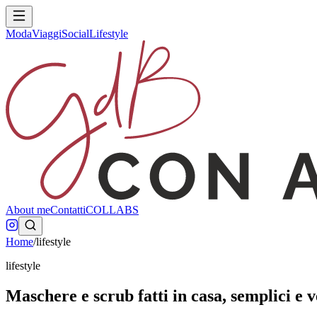
Moda
Viaggi
Social
Lifestyle
About me
Contatti
COLLABS
Home
/
lifestyle
lifestyle
Maschere e scrub fatti in casa, semplici e v