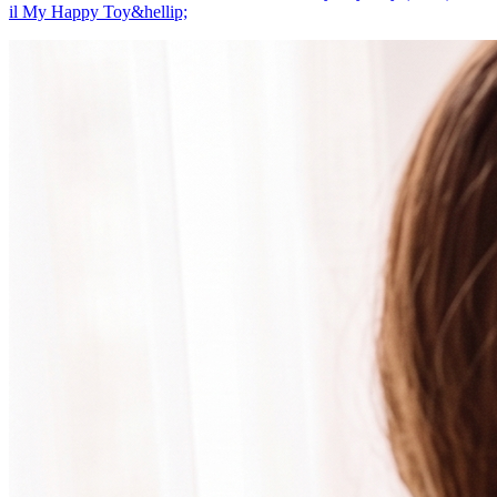
il My Happy Toy&hellip;