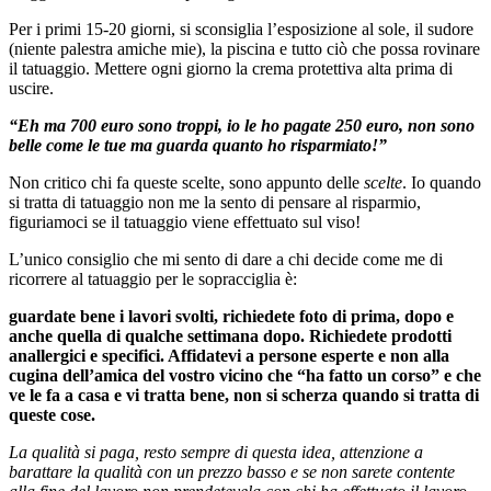
Per i primi 15-20 giorni, si sconsiglia l’esposizione al sole, il sudore
(niente palestra amiche mie), la piscina e tutto ciò che possa rovinare
il tatuaggio. Mettere ogni giorno la crema protettiva alta prima di
uscire.
“Eh ma 700 euro sono troppi, io le ho pagate 250 euro, non sono
belle come le tue ma guarda quanto ho risparmiato!”
Non critico chi fa queste scelte, sono appunto delle
scelte
. Io quando
si tratta di tatuaggio non me la sento di pensare al risparmio,
figuriamoci se il tatuaggio viene effettuato sul viso!
L’unico consiglio che mi sento di dare a chi decide come me di
ricorrere al tatuaggio per le sopracciglia è:
guardate bene i lavori svolti, richiedete foto di prima, dopo e
anche quella di qualche settimana dopo. Richiedete prodotti
anallergici e specifici. Affidatevi a persone esperte e non alla
cugina dell’amica del vostro vicino che “ha fatto un corso” e che
ve le fa a casa e vi tratta bene, non si scherza quando si tratta di
queste cose.
La qualità si paga, resto sempre di questa idea, attenzione a
barattare la qualità con un prezzo basso e se non sarete contente