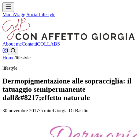
Moda
Viaggi
Social
Lifestyle
About me
Contatti
COLLABS
Home
/
lifestyle
lifestyle
Dermopigmentazione alle sopracciglia: il
tatuaggio semipermanente
dall&#8217;effetto naturale
30 novembre 2017
·
5
min
·
Giorgia Di Basilio