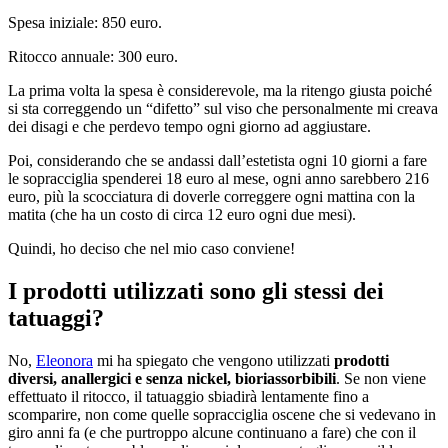
Spesa iniziale: 850 euro.
Ritocco annuale: 300 euro.
La prima volta la spesa è considerevole, ma la ritengo giusta poiché
si sta correggendo un “difetto” sul viso che personalmente mi creava
dei disagi e che perdevo tempo ogni giorno ad aggiustare.
Poi, considerando che se andassi dall’estetista ogni 10 giorni a fare
le sopracciglia spenderei 18 euro al mese, ogni anno sarebbero 216
euro, più la scocciatura di doverle correggere ogni mattina con la
matita (che ha un costo di circa 12 euro ogni due mesi).
Quindi, ho deciso che nel mio caso conviene!
I prodotti utilizzati sono gli stessi dei
tatuaggi?
No,
Eleonora
mi ha spiegato che vengono utilizzati
prodotti
diversi, anallergici e senza nickel, bioriassorbibili
. Se non viene
effettuato il ritocco, il tatuaggio sbiadirà lentamente fino a
scomparire, non come quelle sopracciglia oscene che si vedevano in
giro anni fa (e che purtroppo alcune continuano a fare) che con il