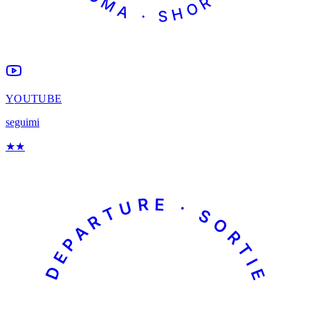
ROMA · SHORTS
YOUTUBE
seguimi
★
★
DEPARTURE · SORTIE