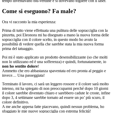
tempo diventavano blu-verdine e si dovevano togliere con il laser.
Come si eseguono? Fa male?
Ora vi racconto la mia esperienza:
Prima di tutto viene effettuata una pulitura delle sopracciglia con la
pinzetta, poi Eleonora mi ha disegnato a mano la nuova forma delle
sopracciglia con il colore scelto, in questo modo ho avuto la
possibilità di vedere quella che sarebbe stata la mia nuova forma
prima del tatuaggio.
Poi mi è stato applicato un prodotto desensibilizzante (so che molti
non lo utilizzano ed è una sofferenza) e quindi, fortunatamente, io
non ho sentito dolore
!
Ammetto che ero abbastanza spaventata ed ero pronta al peggio e
invece… Una passeggiata!
Terminato il lavoro, ci sarà un leggero rossore e il colore sarà molto
intenso, mi ha spiegato di non preoccuparmi perché dopo 10 giorni
il colore sarebbe diventato chiaro e sarebbero cadute le croste, infine
dopo 3, 4 settimane sarebbe tornato ad essere un po’ più scuro, il
colore definitivo.
A me anche appena fatte piacevano, quindi nessun problema, ho
sfoggiato le mie nuove sopracciglia con estrema felicità!