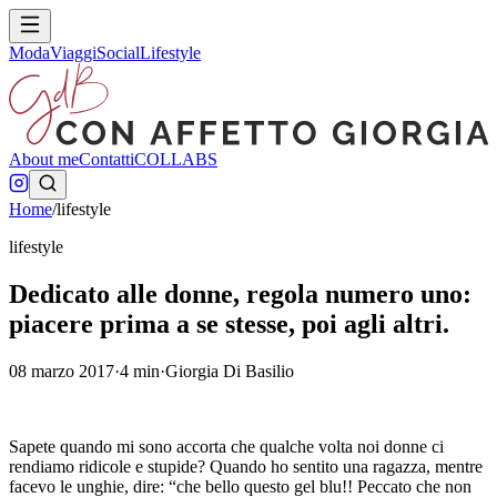
Moda
Viaggi
Social
Lifestyle
About me
Contatti
COLLABS
Home
/
lifestyle
lifestyle
Dedicato alle donne, regola numero uno:
piacere prima a se stesse, poi agli altri.
08 marzo 2017
·
4
min
·
Giorgia Di Basilio
Sapete quando mi sono accorta che qualche volta noi donne ci
rendiamo ridicole e stupide? Quando ho sentito una ragazza, mentre
facevo le unghie, dire: “che bello questo gel blu!! Peccato che non