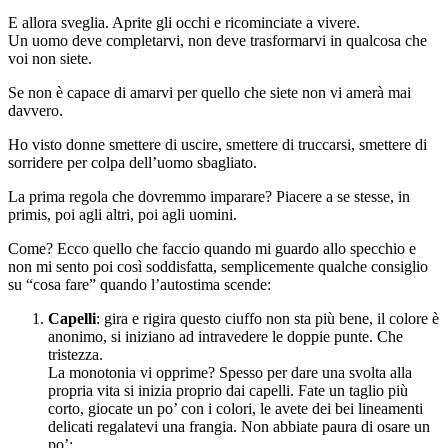
E allora sveglia. Aprite gli occhi e ricominciate a vivere.
Un uomo deve completarvi, non deve trasformarvi in qualcosa che
voi non siete.
Se non è capace di amarvi per quello che siete non vi amerà mai
davvero.
Ho visto donne smettere di uscire, smettere di truccarsi, smettere di
sorridere per colpa dell’uomo sbagliato.
La prima regola che dovremmo imparare? Piacere a se stesse, in
primis, poi agli altri, poi agli uomini.
Come? Ecco quello che faccio quando mi guardo allo specchio e
non mi sento poi così soddisfatta, semplicemente qualche consiglio
su “cosa fare” quando l’autostima scende:
Capelli
: gira e rigira questo ciuffo non sta più bene, il colore è
anonimo, si iniziano ad intravedere le doppie punte. Che
tristezza.
La monotonia vi opprime? Spesso per dare una svolta alla
propria vita si inizia proprio dai capelli. Fate un taglio più
corto, giocate un po’ con i colori, le avete dei bei lineamenti
delicati regalatevi una frangia. Non abbiate paura di osare un
po’;