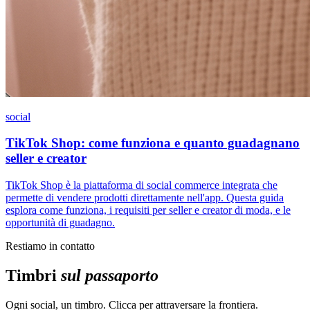
social
TikTok Shop: come funziona e quanto guadagnano
seller e creator
TikTok Shop è la piattaforma di social commerce integrata che
permette di vendere prodotti direttamente nell'app. Questa guida
esplora come funziona, i requisiti per seller e creator di moda, e le
opportunità di guadagno.
Restiamo in contatto
Timbri
sul passaporto
Ogni social, un timbro. Clicca per attraversare la frontiera.