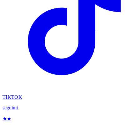
TIKTOK
seguimi
★
★