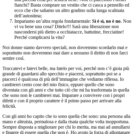
fianchi? Basta comprare un vestito che ci casca a pennello ed
ecco che che saliamo un altro gradino sulla lunga scalinata
dell’autostima;
Impariamo un’altra regola fondamentale:
Sì è sì, no è no
. Non
vi va bene una cosa? Ditelo!!! Sarà una liberazione non
nascondersi più dietro a occhiatacce, battutine, frecciatine!
Perchè complicarsi la vita?
Noi donne siamo davvero speciali, non dovremmo scordarlo mai e
soprattutto non dovremmo mai dare a nessuno il diritto di non farci
sentire così.
Truccatevi e fatevi belle, ma fatelo per voi, perchè non c’è gioia più
grande di guardarsi allo specchio e piacersi, soprattutto poi se a
piacerci è qualcosa di più dell’immagine che vediamo riflessa. Io
cambierei cento cose del mio fisico, eppure quello che sono
diventata con gli anni e che tutto ciò che mi ha trasformata in quella
che sono non le cambierei mai. Imparare a convivere con i propri
difetti e con il proprio carattere è il primo passo per arrivare alla
felicità.
Con gli anni ho capito che io sono quella che sono: una persona alla
mano e altruista, permalosa e dalla risata qualche volta inopportuna.
Sempre disposta a migliorare per chi lo merita, ma mai ad annullarsi
e fingere di essere quella che non è. Ho avuto la forza di allontanare