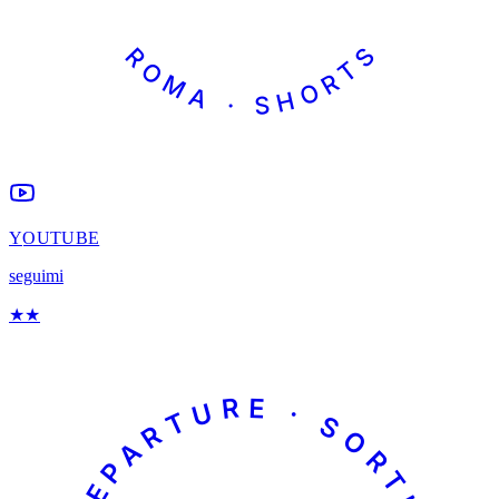
ROMA · SHORTS
YOUTUBE
seguimi
★
★
DEPARTURE · SORTIE