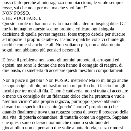
posso farlo perchè al mio ragazzo non piacciono, le vuole sempre
rosse, sai che noia per me, ma che vuoi farci!”.
NON POSSO.
CHE VUOI FARCI.
Queste parole mi hanno causato una rabbia dentro inspiegabile. Già
me lo immagino questo scemo pronto a criticare ogni singola
decisione di quella povera ragazza, forse troppo debole per riuscire
ad imporre il proprio carattere. L’amore qualche volta ci chiude gli
occhi e con essi anche le ali. Non voliamo più, non abbiamo più
sogni, non abbiamo più pensieri personali.
E forse il problema non sono gli uomini prepotenti, arroganti ed
egoisti, ma sono le donne che non hanno il coraggio di reagire, di
dire basta, di smetterla di accettare questi meschini comportamenti.
Non ti piace il gel blu? Non POSSO metterlo? Ma io mi tingo anche
le sopracciglia di blu, mi trasformo in un puffo che ti faccio fare gli
incubi per tre mesi di fila. E non è cattiveria, non si tratta di accettare
o meno un consiglio da un fidanzato dolce che ha premura e vuole
“sentirsi vicino” alla propria ragazza, purtroppo spesso abbiamo
davanti una specie di maschio (perchè “uomo” proprio no) che
quando finalmente trova una ragazza pensa di avere il possesso della
sua vita, di poterla comandare, di trattarla come un oggetto. Sappiate
che questi sono i classici uomini che quando si stufano del
giocattolino non ci pensano due volte a buttarlo via, senza rimorsi.