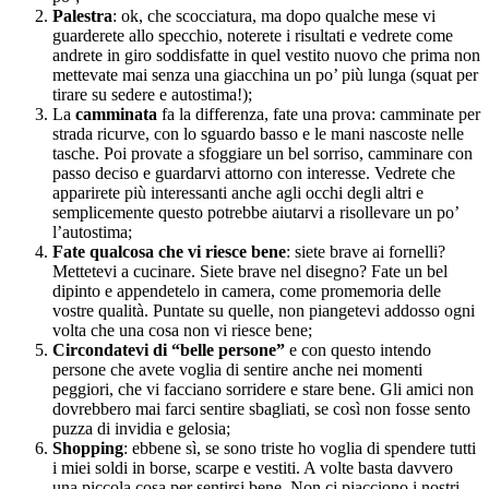
Palestra
: ok, che scocciatura, ma dopo qualche mese vi
guarderete allo specchio, noterete i risultati e vedrete come
andrete in giro soddisfatte in quel vestito nuovo che prima non
mettevate mai senza una giacchina un po’ più lunga (squat per
tirare su sedere e autostima!);
La
camminata
fa la differenza, fate una prova: camminate per
strada ricurve, con lo sguardo basso e le mani nascoste nelle
tasche. Poi provate a sfoggiare un bel sorriso, camminare con
passo deciso e guardarvi attorno con interesse. Vedrete che
apparirete più interessanti anche agli occhi degli altri e
semplicemente questo potrebbe aiutarvi a risollevare un po’
l’autostima;
Fate qualcosa che vi riesce bene
: siete brave ai fornelli?
Mettetevi a cucinare. Siete brave nel disegno? Fate un bel
dipinto e appendetelo in camera, come promemoria delle
vostre qualità. Puntate su quelle, non piangetevi addosso ogni
volta che una cosa non vi riesce bene;
Circondatevi di “belle persone”
e con questo intendo
persone che avete voglia di sentire anche nei momenti
peggiori, che vi facciano sorridere e stare bene. Gli amici non
dovrebbero mai farci sentire sbagliati, se così non fosse sento
puzza di invidia e gelosia;
Shopping
: ebbene sì, se sono triste ho voglia di spendere tutti
i miei soldi in borse, scarpe e vestiti. A volte basta davvero
una piccola cosa per sentirsi bene. Non ci piacciono i nostri